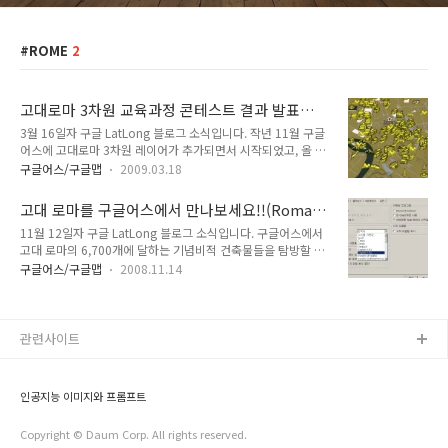
ROME
2
고대로마 3차원 교육과정 콘테스트 결과 발표
(Ecce Triumphatores!)
3월 16일자 구글 LatLong 블로그 소식입니다. 작년 11월 구글
어스에 고대로마 3차원 레이어가 추가되면서 시작되었고, 올 1
월에 재공지된 고대로마 3차원 교육과정 콘테스트 결과 발표 소
구글어스/구글맵
2009.03.18
식입니다. 저에게는 별로 관심이 없는 주제이고, 이 글을 읽는 분
들도 대부분 관심이 없을 것 같아, 그냥 대충대충 번역했습니다.
고대 로마를 구글어스에서 만나보세요!!(Roman
아래는 예전에 쓴 글에 들어 있는 고대로마 3차원 레이어를 캡처
history comes to life in Google Earth)
11월 12일자 구글 LatLong 블로그 소식입니다. 구글어스에서
한 모습입니다. 민, 푸른하늘 ==== http://google-
고대 로마의 6,700개에 달하는 기념비적 건축물들을 탐방할 수
latlong.blogspot.com/2009/03/ecce-
있게 되었다는 내용입니다. 이 모델은 이탈리아 건축가 Italo
triumphatores.html Monday, March 16, 2009 at 9:15 AM
구글어스/구글맵
2008.11.14
Gismondi가 생전에 제작한 석고모델을 기반으로, 버지니아 대
Posted by Anna Bishop, Google Earth Education 고대로
학과 캘리포니아 대학이 디지털 버전으로 다시 제작했다는데, 버
마 3차원 교육과정 콘..
지니아 대학교 고대인문학 첨단 기술 연구소(IATH : Institute
for Advanced Technology in the Humanities)의 로마 재탄
관련사이트
생(Rome Reborn) 모델을 기반으로 제작되었다고 합니다. (추
가 : 11/16) Museo della Civiltà Romana라는 박물관에 가면
석고 모델을 볼 수 있다고 합니다. Plastico di Roma imper..
인공지능 이미지와 프롬프트
Copyright © Daum Corp. All rights reserved.