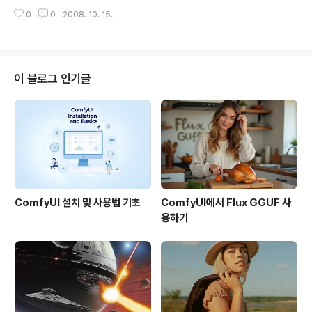
는 갱신되었다는 내용입니다. 본문을 보시면 추가된 지역
히, 그리고 크게 비용도 들지 않고 만들 수 있을 것 같은데
0
0
2008. 10. 15.
에 대한 힌트가 있습니다만, 우리나라와는 관계없는 듯하
말입니다. 민, 푸른하늘 ====..
여 번역을 하지 않았습니다. 그러나, 예전의 예로 볼 때, 이
번에도 우리나라에도 일부지역이 갱신되었을 가능성이 충
분히 있습니다. 제가 블로그를 시작한 이래, 우리나라 지역
에 영상이 추가되었다고 정식으로 공지된 적은 한번도 없
이 블로그 인기글
지만, 조금씩 추가되거나 갱신된 예가 많았거든요. 예를 들
어, 아래와 같은 글을 보시면 우리나라 지역의 영상 갱신 내
역을 보실 수 있습니다. http://heomin61.blogspot.co
m/2007/10/blog-post_06.html : 2007년 1..
ComfyUI 설치 및 사용법 기초
ComfyUI에서 Flux GGUF 사
용하기