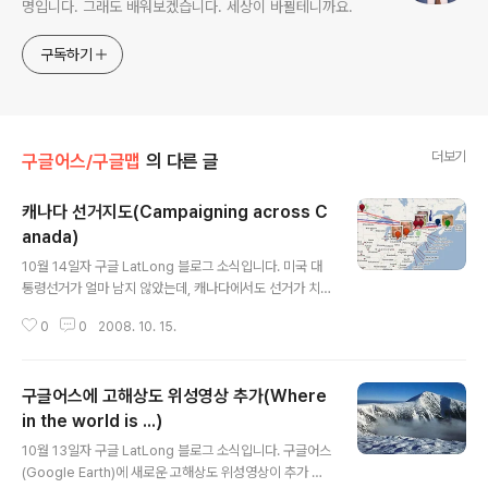
명입니다. 그래도 배워보겠습니다. 세상이 바뀔테니까요.
구독하기
더보기
구글어스/구글맵
의 다른 글
캐나다 선거지도(Campaigning across C
anada)
글 내용
10월 14일자 구글 LatLong 블로그 소식입니다. 미국 대
통령선거가 얼마 남지 않았는데, 캐나다에서도 선거가 치
루어지는 모양입니다. 이 캐나다 선거에 관한 개인지도(M
0
0
2008. 10. 15.
y Maps)를 정리한 사이트가 있다는 내용입니다. 최신 지
도에 들어가보시면 최근의 후보들의 선거운동 장소 및 관
련 내용을 보실 수 있는데, 아래는 일부를 캡처한 것입니다.
구글어스에 고해상도 위성영상 추가(Where
잘 살펴보면 후보들이 정말 여기저기 바쁘게 뛰어다니고
있다는 걸 아실 수 있습니다. 물론 면적이 넓어서 더 많이
in the world is ...)
글 내용
움직여야겠죠. 다음번 우리나라에서 대통령선거든 국회의
10월 13일자 구글 LatLong 블로그 소식입니다. 구글어스
원선거든 선거철이 되면 이런 지도가 제작되었으면 좋겠다
(Google Earth)에 새로운 고해상도 위성영상이 추가 또
싶네요. 수많은 선거운동원 중에서 한명만 지정하면 충분