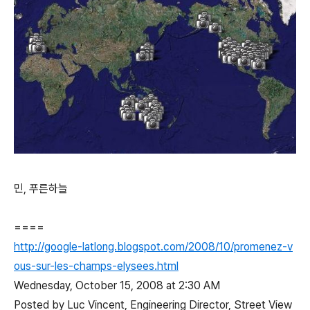
민, 푸른하늘
====
http://google-latlong.blogspot.com/2008/10/promenez-v
ous-sur-les-champs-elysees.html
Wednesday, October 15, 2008 at 2:30 AM
Posted by Luc Vincent, Engineering Director, Street View