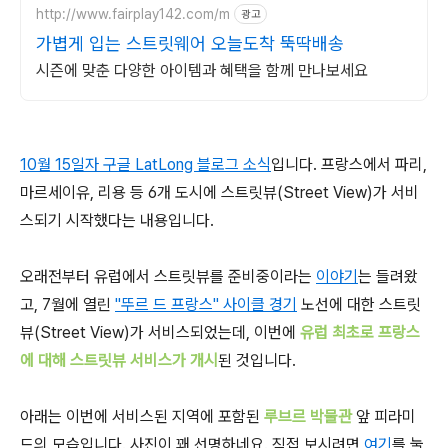
http://www.fairplay142.com/m
광고
가볍게 입는 스트릿웨어 오늘도착 뚝딱배송
시즌에 맞춘 다양한 아이템과 혜택을 함께 만나보세요
10월 15일자 구글 LatLong 블로그 소식
입니다. 프랑스에서 파리,
마르세이유, 리용 등 6개 도시에 스트릿뷰(Street View)가 서비
스되기 시작했다는 내용입니다.
오래전부터 유럽에서 스트릿뷰를 준비중이라는
이야기
는 들려왔
고, 7월에 열린
"뚜르 드 프랑스" 사이클 경기
노선에 대한 스트릿
뷰(Street View)가 서비스되었는데, 이번에
유럽 최초로 프랑스
에 대해 스트릿뷰 서비스가 개시
된 것입니다.
아래는 이번에 서비스된 지역에 포함된
루브르 박물관
앞 피라미
드의 모습입니다. 사진이 꽤 선명하네요. 직접 보시려면
여기
를 눌