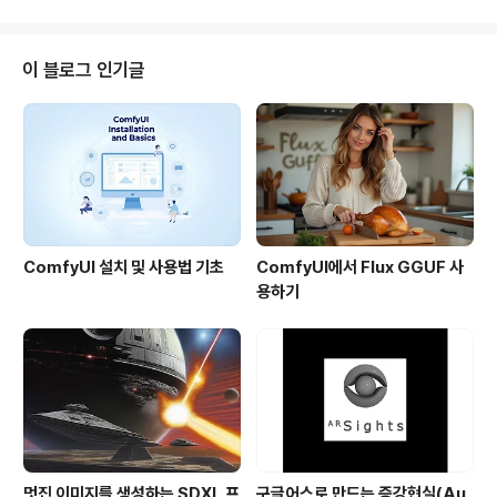
려볼 수 있게 만든..
부통령인 알 고어(Al Gore), 구글의 CEO인 에릭 슈미츠
(Eric Schmidt), 구글의 부사장인 마리사 메이어(Mariss
a Mayer), 구글의 구글어스/구글맵 담당 최고책임자인 존
이 블로그 인기글
행크(John Hanke) 등이 발표할 예정이라고 하니, 정말
대단한 소식일 것만은 분명한 것 같습니다. 참고로, 지난번
이처럼 유명인사가 참석한 모임은 2006년 6월 구글어스
4.0을 발표했을 때라고 합니다. 그..
ComfyUI 설치 및 사용법 기초
ComfyUI에서 Flux GGUF 사
용하기
멋진 이미지를 생성하는 SDXL 프
구글어스로 만드는 증강현실(Au