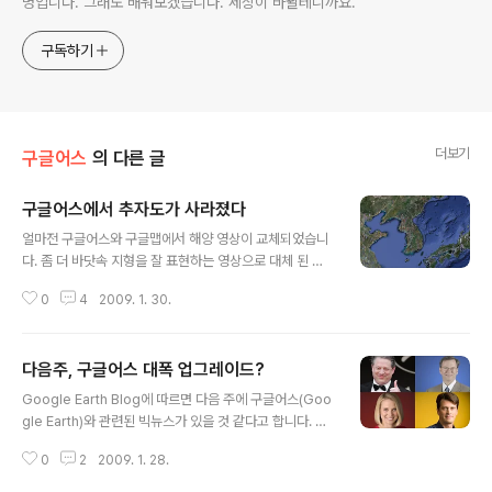
명입니다. 그래도 배워보겠습니다. 세상이 바뀔테니까요.
구독하기
더보기
구글어스
의 다른 글
구글어스에서 추자도가 사라졌다
글 내용
얼마전 구글어스와 구글맵에서 해양 영상이 교체되었습니
다. 좀 더 바닷속 지형을 잘 표현하는 영상으로 대체 된 것
입니다. (참고 : 다음주, 구글어스 대폭 업그레이드?) 아래
0
4
2009. 1. 30.
는 우리나라 주변의 바다모습을 캡처한 것입니다. 황해는
깊이가 얕고, 동해는 아주 깊다는 것을 쉽게 알아 보실 수
있을 겁니다. 그런데, 이 과정에서 해외 블로그 몇몇 분들
다음주, 구글어스 대폭 업그레이드?
(예 : Ogle Earth)이 먼 바다에 있는 섬들이 사라졌다는 글
글 내용
을 올렸습니다. 그래서, 저도 혹시나 싶어 우리나라 주변을
Google Earth Blog에 따르면 다음 주에 구글어스(Goo
찾아보던 중, 전라남도와 제주도 중간쯤에 있는 추자도를
gle Earth)와 관련된 빅뉴스가 있을 것 같다고 합니다. 지
비롯해 육지에서 좀 떨어진 섬들이 안보인다는 것을 알게
난 주 금요일, 구글에서 언론사들에게 초대장을 보냈는데,
되었습니다. 이걸 비교해서 보여드려야 하는데... 하고 고민
0
2
2009. 1. 28.
2월 2일에 샌프란시스코에서 "구글어스에 관한 특별한 공
하다가, aero님께서 다음지도를 구글어스 플러그인에 올
지"를 공개할 예정이라는 것입니다. 이 모임에서는 전 미국