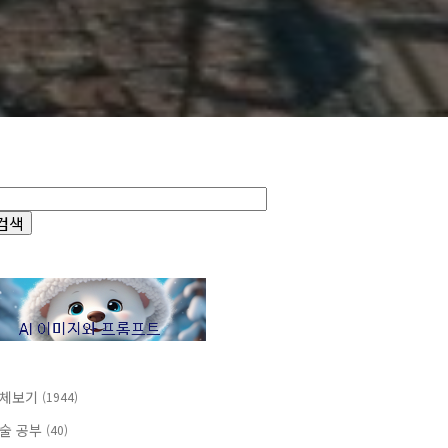
체보기
(1944)
술 공부
(40)