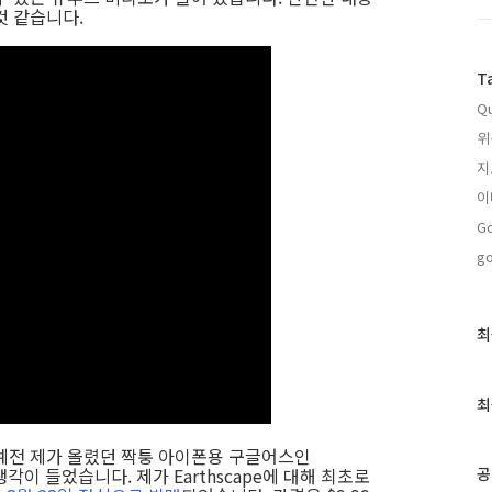
것 같습니다.
T
Qu
위
지
이
Go
go
최
최
근
글
과
최
인
기
예전 제가 올렸던 짝퉁 아이폰용 구글어스인
글
생각이 들었습니다. 제가 Earthscape에 대해 최초로
공