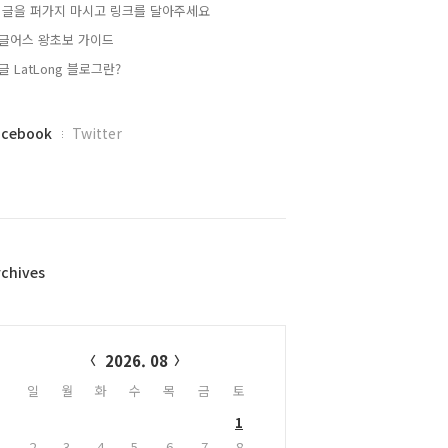
 글을 퍼가지 마시고 링크를 달아주세요
글어스 왕초보 가이드
글 LatLong 블로그란?
acebook
Twitter
rchives
alendar
2026. 08
일
월
화
수
목
금
토
1
2
3
4
5
6
7
8