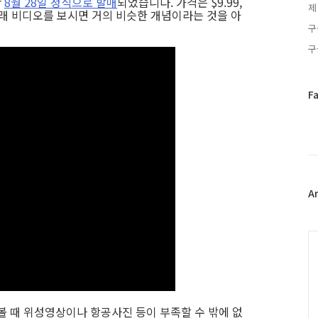
난
8월 28일 정식으로 발매
되었습니다. 가격은 $9.99,
제
 아래 비디오를 보시면 거의 비슷한 개념이라는 것을 아
구
구
페
F
이
스
북
트
위
터
플
A
러
그
인
C
해 볼 때 위성영상이나 항공사진 등이 부족할 수 밖에 없