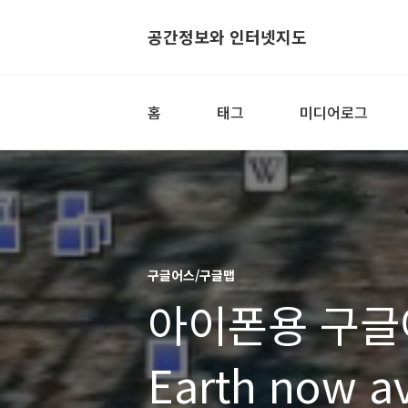
공간정보와 인터넷지도
홈
태그
미디어로그
구글어스/구글맵
아이폰용 구글어
Earth now av