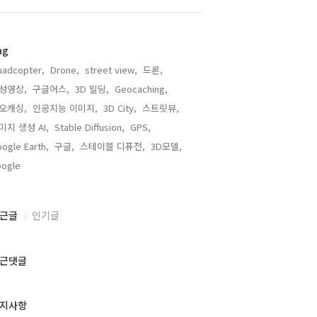
ag
adcopter,
Drone,
street view,
드론,
성영상,
구글어스,
3D 빌딩,
Geocaching,
오캐싱,
인공지능 이미지,
3D City,
스트릿뷰,
미지 생성 AI,
Stable Diffusion,
GPS,
ogle Earth,
구글,
스테이블 디퓨전,
3D모델,
ogle,
근글
인기글
근댓글
지사항