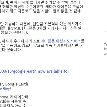
없으며, 특히 검색에 들어가면 취약할 수 밖에 없습니
하면 허덥한 장난감 수준이겠죠. 게다가 아이폰용 구글어
 공짜라고 해도 다운로드 받을 사람이 별로 없을 것 같네
 가능하기 때문에, 웬만큼 자본력이 있는 회사가 아
계를 대상으로 핸드폰용 3차원 가상지구 서비스를 할
 않을까 싶습니다.
, 야후가 우리나라 최초로
아이폰용 위성지도서비스
를
방
T
남을 가능성도 있으니 앞으로 계속 지켜봐야겠지만, 거
To
문
같다 싶습니다.
자
Ye
수
008/10/google-earth-now-available-for-
er, Google Earth
le Blog
)
hone)과 아이팟터
arth)를 사용할 수
멀리까지 날아갈 수