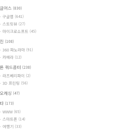
글어스
(830)
구글맵
(641)
스트릿뷰
(27)
마이크로소프트
(45)
사진
(108)
360 파노라마
(91)
카메라
(12)
론 쿼드콥터
(238)
라즈베리파이
(2)
3D 프린팅
(56)
오캐싱
(47)
기타
(173)
WWW
(65)
스마트폰
(14)
여행기
(33)