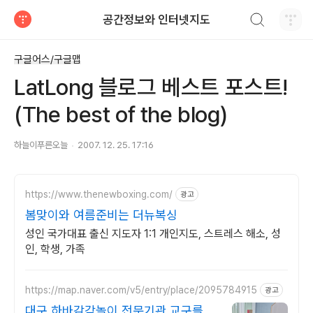
검색하기
공간정보와 인터넷지도
티스토리
구글어스/구글맵
LatLong 블로그 베스트 포스트!
(The best of the blog)
하늘이푸른오늘
2007. 12. 25. 17:16
https://www.thenewboxing.com/
광고
봄맞이와 여름준비는 더뉴복싱
성인 국가대표 출신 지도자 1:1 개인지도, 스트레스 해소, 성
인, 학생, 가족
https://map.naver.com/v5/entry/place/2095784915
광고
대구 하바감각놀이 전문기관 교구를 활