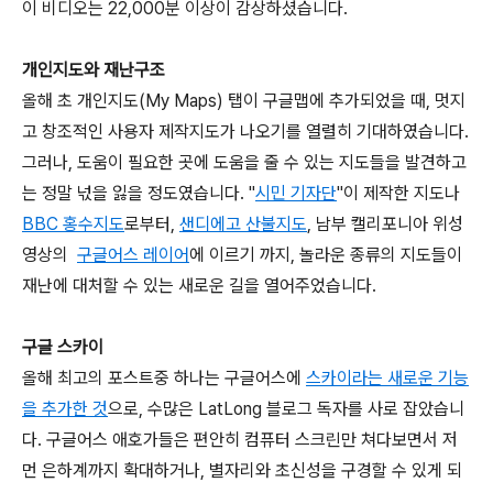
이 비디오는 22,000분 이상이 감상하셨습니다.
개인지도와 재난구조
올해 초 개인지도(My Maps) 탭이 구글맵에 추가되었을 때, 멋지
고 창조적인 사용자 제작지도가 나오기를 열렬히 기대하였습니다.
그러나, 도움이 필요한 곳에 도움을 줄 수 있는 지도들을 발견하고
는 정말 넋을 잃을 정도였습니다. "
시민 기자단
"이 제작한 지도나
BBC 홍수지도
로부터,
샌디에고 산불지도
, 남부 캘리포니아 위성
영상의
구글어스 레이어
에 이르기 까지, 놀라운 종류의 지도들이
재난에 대처할 수 있는 새로운 길을 열어주었습니다.
구글 스카이
올해 최고의 포스트중 하나는 구글어스에
스카이라는 새로운 기능
을 추가한 것
으로, 수많은 LatLong 블로그 독자를 사로 잡았습니
다. 구글어스 애호가들은 편안히 컴퓨터 스크린만 쳐다보면서 저
먼 은하계까지 확대하거나, 별자리와 초신성을 구경할 수 있게 되