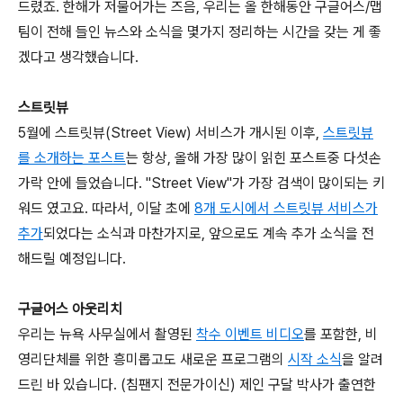
드렸죠. 한해가 저물어가는 즈음, 우리는 올 한해동안 구글어스/맵
팀이 전해 들인 뉴스와 소식을 몇가지 정리하는 시간을 갖는 게 좋
겠다고 생각했습니다.
스트릿뷰
5월에 스트릿뷰(Street View) 서비스가 개시된 이후,
스트릿뷰
를 소개하는 포스트
는 항상, 올해 가장 많이 읽힌 포스트중 다섯손
가락 안에 들었습니다. "Street View"가 가장 검색이 많이되는 키
워드 였고요. 따라서, 이달 초에
8개 도시에서 스트릿뷰 서비스가
추가
되었다는 소식과 마찬가지로, 앞으로도 계속 추가 소식을 전
해드릴 예정입니다.
구글어스 아웃리치
우리는 뉴욕 사무실에서 촬영된
착수 이벤트 비디오
를 포함한, 비
영리단체를 위한 흥미롭고도 새로운 프로그램의
시작 소식
을 알려
드린 바 있습니다. (침팬지 전문가이신) 제인 구달 박사가 출연한