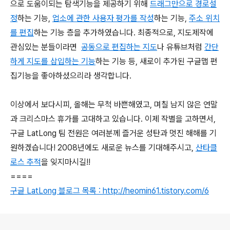
으로 도움이되는 탐색기능을 제공하기 위해
드래그만으로 경로설
정
하는 기능,
업소에 관한 사용자 평가를 작성
하는 기능,
주소 위치
를 편집
하는 기능 층을 추가하였습니다. 최종적으로, 지도제작에
관심있는 분들이라면
공동으로 편집하는 지도
나 유튜브처럼
간단
하게 지도를 삽입하는 기능
하는 기능 등, 새로이 추가된 구글맵 편
집기능을 좋아하셨으리라 생각합니다.
이상에서 보다시피, 올해는 무척 바쁜해였고, 며칠 남지 않은 연말
과 크리스마스 휴가를 고대하고 있습니다. 이제 작별을 고하면서,
구글 LatLong 팀 전원은 여러분께 즐거운 성탄과 멋진 해해를 기
원하겠습니다! 2008년에도 새로운 뉴스를 기대해주시고,
산타클
로스 추적
을 잊지마시길!!
====
구글 LatLong 블로그 목록 : http://heomin61.tistory.com/6
로그 정보