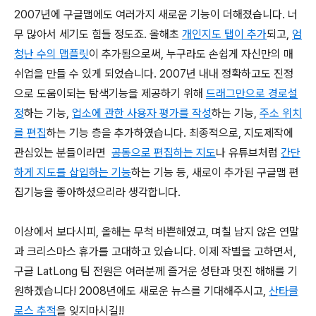
2007년에 구글맵에도 여러가지 새로운 기능이 더해졌습니다. 너
무 많아서 세기도 힘들 정도죠. 올해초
개인지도 탭이 추가
되고,
엄
청난 수의 맵플릿
이 추가됨으로써, 누구라도 손쉽게 자신만의 매
쉬업을 만들 수 있게 되었습니다. 2007년 내내 정확하고도 진정
으로 도움이되는 탐색기능을 제공하기 위해
드래그만으로 경로설
정
하는 기능,
업소에 관한 사용자 평가를 작성
하는 기능,
주소 위치
를 편집
하는 기능 층을 추가하였습니다. 최종적으로, 지도제작에
관심있는 분들이라면
공동으로 편집하는 지도
나 유튜브처럼
간단
하게 지도를 삽입하는 기능
하는 기능 등, 새로이 추가된 구글맵 편
집기능을 좋아하셨으리라 생각합니다.
이상에서 보다시피, 올해는 무척 바쁜해였고, 며칠 남지 않은 연말
과 크리스마스 휴가를 고대하고 있습니다. 이제 작별을 고하면서,
구글 LatLong 팀 전원은 여러분께 즐거운 성탄과 멋진 해해를 기
원하겠습니다! 2008년에도 새로운 뉴스를 기대해주시고,
산타클
로스 추적
을 잊지마시길!!