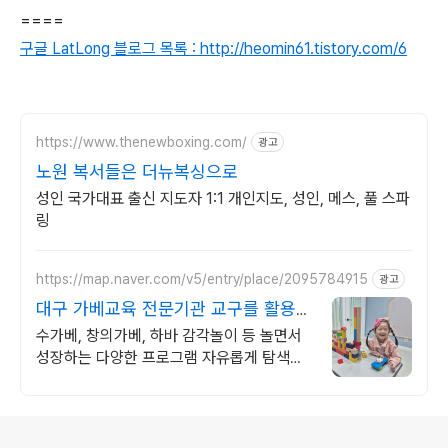
====
구글 LatLong 블로그 목록 : http://heomin61.tistory.com/6
https://www.thenewboxing.com/
광고
노원 복서들은 더뉴복싱으로
성인 국가대표 출신 지도자 1:1 개인지도, 성인, 메스, 풀 스파
링
https://map.naver.com/v5/entry/place/2095784915
광고
대구 가베교육 전문기관 교구를 활용한
감각놀이 기관
수가베, 창의가베, 하바 감각놀이 등 놀면서
성장하는 다양한 프로그램 자유롭게 탐색하
고 몰입할 수 있는 공간
로그 정보