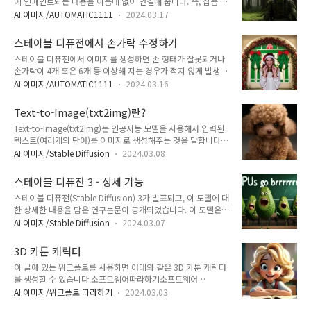
에 인페인트되는 내용을 이음매 없이 연결해 줍니다. 즉, 잡음 제
스타일 ComfyUI ComfyUI로 투명 배경 이미지 제작 SD 1.5용
거 강도(denoising strength)를 높게 유지하면서도 복잡한 장
투명 배경 이미지 Layer Diffusion의 원리 소프트웨어 이 글에
AI 이미지/AUTOMATIC1111
2024.03.17
면에서 경계가 뚜렷하게 나타나는 현상을 막을 수 있습니다. 아
서는 SD Forge와 ComfyUI 웹 GUI를 사용합니다. SD Forge는
래는 소프트 인페인트의 예입니다. 배경 일반 인페인트 소프트
AUT..
스테이블 디퓨전에서 손가락 수정하기
인페인 소프트웨어 간단한 예제 일반 인페인트 소프트 인페인트
스테이블 디퓨전에서 이미지를 생성하면 손 형태가 잘못되거나
소프트 인페인트의 작동원리 소프트 인페인트 설정 소프트웨어
손가락이 4개 혹은 6개 등 이상해 지는 경우가 적지 않게 발생합
이 글에서는 스테이블 디퓨전 모델의 웹 GUI 중에서 가장 대중
니다. 이 글에서는 이러한 결함이 발생한 손 이미지를 수정하는
적이고 널리 사용되고 있는 AUTOMATIC1111을 사용합니다.
AI 이미지/AUTOMATIC1111
2024.03.16
방법을 다룹니다. 소프트웨어 간단한 인페인트 업스케일
설치 방법은 이 글은 보시고, 메뉴를 비롯한 기초적인 내용은
(Upscaling) SDXL 모델의 경우 Hand Refiner 소프트웨어 이
AUTOMATIC1111 가이드를 읽어보세요. 간단한 예제 배경 생
Text-to-Image(txt2img)란?
글에서는 스테이블 디퓨전용 웹 GUI 중에서 가장 널리 사용되고
성 먼저..
Text-to-Image(txt2img)는 인공지능 모델을 사용해서 입력된
있는 AUTOMATIC1111을 사용합니다. AUTOMATIC1111은
텍스트(여러개의 단어)를 이미지로 생성해주는 것을 말합니다.
Mac 이나 Google Colab에서도 사용할 수 있지만, 제 블로그
txt2img AI 모델은 여러가지가 존재합니다. Text-to-image 모
에서는 윈도11에서 사용하는 방법만 다루고 있습니다. 스테이블
AI 이미지/Stable Diffusion
2024.03.08
델의 작동 원리 Text-to-image 사용 방법 스테이블 디퓨전
디퓨전에 대해 좀 더 알고 싶으시면 기본적인 이론이나 초보자
txt2img 기본 설정 txt2img 모델 학습방법 Text-to-Image 모
가이드를 참고하세요. 간단한 인페인트 생성한 이미지중 일부가
스테이블 디퓨전 3 - 상세 기능
델의 종류 DALL-E Imagen 스테이블 디퓨전(Stable Diffusion)
잘못..
스테이블 디퓨전(Stable Diffusion) 3가 발표되고, 이 모델에 대
미드저니(Midjourney) Text-to-image 모델의 작동 원리
한 상세한 내용을 담은 연구논문이 공개되었습니다. 이 모델은
txt2img 모델은 자연어 문장을 입력받아, 그 문장에 맞는 이미
아직 사용할 수 없지만, 미리 시험하기 원하신다면 대기자명단에
지를 생성해주는 신경망(neural network)입니다. 스테이블 디
AI 이미지/Stable Diffusion
2024.03.07
등록하실 수 있습니다. 스테이블 디퓨전 3 모델이란? 스테이블
퓨전(Stable Diffusion)및 기타 인공지능 모델..
디퓨전 3 모델의 장점 텍스트 생성 능력 향상 프롬프트 이해도
3D 카툰 캐릭터
향상 속도와 배포 안전 스테이블 디퓨전 3의 새로운 기능 잡음
이 글에 있는 워크플로를 사용하면 아래와 같은 3D 카툰 캐릭터
예측기 샘플링 텍스트 인코더 더 나은 캡션 스테이블 디퓨전 3
를 생성할 수 있습니다.소프트웨어따라하기소프트웨어
모델이란? 스테이블 디퓨전은 Stabiltity AI에서 공개한 최신의
AUTOMATIC1111이 글에 있는 워크플로는 가장 널리 사용되고
텍스트-이미지(text-to-image) AI 모델입니다. 그런데, 기존의
AI 이미지/워크플로 따라하기
2024.03.03
있는 스테이블 디퓨전용 웹 GUI인 AUTOMATIC1111을 사용합
v1 모델이나 SDXL 모델과는 달리, 8억개 에서 80억개의 매개변