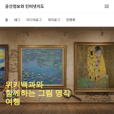
공간정보와 인터넷지도
홈
태그
미디어로그
위치로그
방명록
위키백과와
함께하는 그림 명작
여행